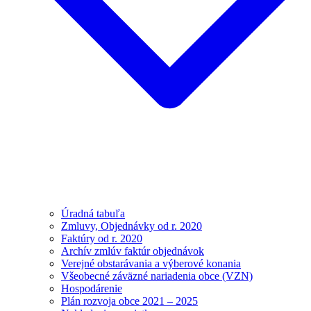
Úradná tabuľa
Zmluvy, Objednávky od r. 2020
Faktúry od r. 2020
Archív zmlúv faktúr objednávok
Verejné obstarávania a výberové konania
Všeobecné záväzné nariadenia obce (VZN)
Hospodárenie
Plán rozvoja obce 2021 – 2025