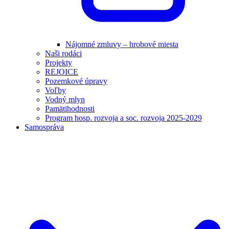
Nájomné zmluvy – hrobové miesta
Naši rodáci
Projekty
REJOICE
Pozemkové úpravy
Voľby
Vodný mlyn
Pamätihodnosti
Program hosp. rozvoja a soc. rozvoja 2025-2029
Samospráva