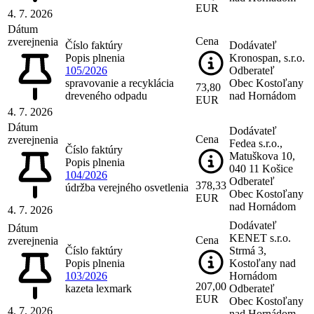
EUR
4. 7. 2026
Dátum
Cena
zverejnenia
Číslo faktúry
Dodávateľ
Popis plnenia
Kronospan, s.r.o.
105/2026
Odberateľ
spravovanie a recyklácia
Obec Kostoľany
73,80
dreveného odpadu
nad Hornádom
EUR
4. 7. 2026
Dátum
Dodávateľ
Cena
zverejnenia
Fedea s.r.o.,
Číslo faktúry
Matuškova 10,
Popis plnenia
040 11 Košice
104/2026
Odberateľ
378,33
údržba verejného osvetlenia
Obec Kostoľany
EUR
nad Hornádom
4. 7. 2026
Dodávateľ
Dátum
KENET s.r.o.
Cena
zverejnenia
Číslo faktúry
Strmá 3,
Popis plnenia
Kostoľany nad
103/2026
Hornádom
207,00
kazeta lexmark
Odberateľ
EUR
Obec Kostoľany
4. 7. 2026
nad Hornádom