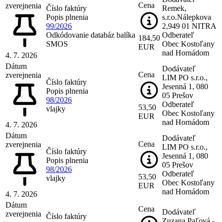
Cena
zverejnenia
Číslo faktúry
Remek,
Popis plnenia
s.r.o.Nálepkova
99/2026
2,949 01 NITRA
Odkódovanie databáz balíka
Odberateľ
184,50
SMOS
Obec Kostoľany
EUR
nad Hornádom
4. 7. 2026
Dátum
Dodávateľ
Cena
zverejnenia
LIM PO s.r.o.,
Číslo faktúry
Jesenná 1, 080
Popis plnenia
05 Prešov
98/2026
Odberateľ
53,50
vlajky
Obec Kostoľany
EUR
nad Hornádom
4. 7. 2026
Dátum
Dodávateľ
Cena
zverejnenia
LIM PO s.r.o.,
Číslo faktúry
Jesenná 1, 080
Popis plnenia
05 Prešov
98/2026
Odberateľ
53,50
vlajky
Obec Kostoľany
EUR
nad Hornádom
4. 7. 2026
Dátum
Cena
Dodávateľ
zverejnenia
Číslo faktúry
Zuzana Paľová -