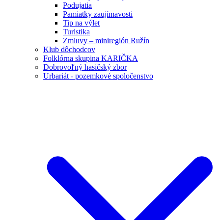
Podujatia
Pamiatky zaujímavosti
Tip na výlet
Turistika
Zmluvy – miniregión Ružín
Klub dôchodcov
Folklórna skupina KARIČKA
Dobrovoľný hasičský zbor
Urbariát - pozemkové spoločenstvo