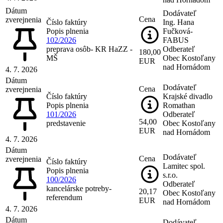
Dátum
Dodávateľ
Cena
zverejnenia
Číslo faktúry
Ing. Hana
Popis plnenia
Fučková-
102/2026
FABUS
preprava osôb- KR HaZZ -
Odberateľ
180,00
MŠ
Obec Kostoľany
EUR
nad Hornádom
4. 7. 2026
Dátum
Dodávateľ
Cena
zverejnenia
Číslo faktúry
Krajské divadlo
Popis plnenia
Romathan
101/2026
Odberateľ
54,00
predstavenie
Obec Kostoľany
EUR
nad Hornádom
4. 7. 2026
Dátum
Dodávateľ
Cena
zverejnenia
Číslo faktúry
Lamitec spol.
Popis plnenia
s.r.o.
100/2026
Odberateľ
kancelárske potreby-
20,17
Obec Kostoľany
referendum
EUR
nad Hornádom
4. 7. 2026
Dátum
Dodávateľ