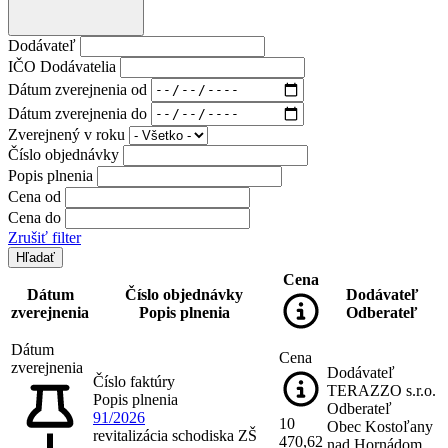
Dodávateľ
IČO Dodávatelia
Dátum zverejnenia od
Dátum zverejnenia do
Zverejnený v roku
Číslo objednávky
Popis plnenia
Cena od
Cena do
Zrušiť filter
Cena
Dátum
Číslo objednávky
Dodávateľ
zverejnenia
Popis plnenia
Odberateľ
Dátum
Cena
zverejnenia
Dodávateľ
Číslo faktúry
TERAZZO s.r.o.
Popis plnenia
Odberateľ
91/2026
10
Obec Kostoľany
revitalizácia schodiska ZŠ
470,62
nad Hornádom