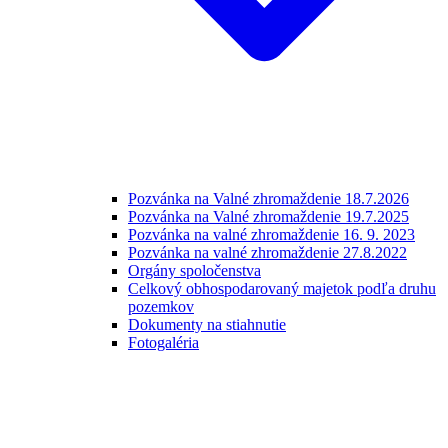
Pozvánka na Valné zhromaždenie 18.7.2026
Pozvánka na Valné zhromaždenie 19.7.2025
Pozvánka na valné zhromaždenie 16. 9. 2023
Pozvánka na valné zhromaždenie 27.8.2022
Orgány spoločenstva
Celkový obhospodarovaný majetok podľa druhu
pozemkov
Dokumenty na stiahnutie
Fotogaléria