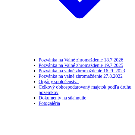
Pozvánka na Valné zhromaždenie 18.7.2026
Pozvánka na Valné zhromaždenie 19.7.2025
Pozvánka na valné zhromaždenie 16. 9. 2023
Pozvánka na valné zhromaždenie 27.8.2022
Orgány spoločenstva
Celkový obhospodarovaný majetok podľa druhu
pozemkov
Dokumenty na stiahnutie
Fotogaléria