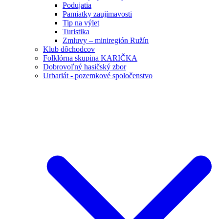
Podujatia
Pamiatky zaujímavosti
Tip na výlet
Turistika
Zmluvy – miniregión Ružín
Klub dôchodcov
Folklórna skupina KARIČKA
Dobrovoľný hasičský zbor
Urbariát - pozemkové spoločenstvo