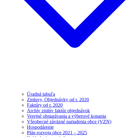
Úradná tabuľa
Zmluvy, Objednávky od r. 2020
Faktúry od r. 2020
Archív zmlúv faktúr objednávok
Verejné obstarávania a výberové konania
Všeobecné záväzné nariadenia obce (VZN)
Hospodárenie
Plán rozvoja obce 2021 – 2025