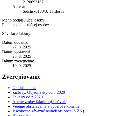
2120692167
Adresa:
Sídslisko130/3, Tvrdošín
Meno podpisujúcej osoby:
Funkcia podpisujúcej osoby:
Súvisiace faktúry:
Dátum dodania:
27. 8. 2025
Dátum vystavenia:
25. 8. 2025
Dátum zverejnenia:
10. 9. 2025
Zverejňovanie
Úradná tabuľa
Zmluvy, Objednávky od r. 2020
Faktúry od r. 2020
Archív zmlúv faktúr objednávok
Verejné obstarávania a výberové konania
Všeobecné záväzné nariadenia obce (VZN)
Hospodárenie