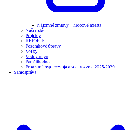
Nájomné zmluvy – hrobové miesta
Naši rodáci
Projekty
REJOICE
Pozemkové úpravy
Voľby
Vodný mlyn
Pamätihodnosti
Program hosp. rozvoja a soc. rozvoja 2025-2029
Samospráva