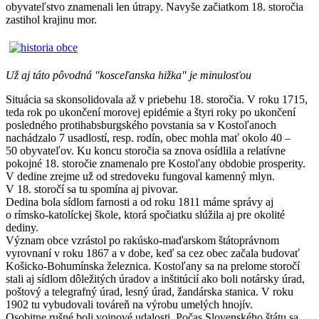
obyvateľstvo znamenali len útrapy. Navyše začiatkom 18. storočia
zastihol krajinu mor.
Už aj táto pôvodná "kosceľanska hižka" je minulosťou
Situácia sa skonsolidovala až v priebehu 18. storočia. V roku 1715,
teda rok po ukončení morovej epidémie a štyri roky po ukončení
posledného protihabsburgského povstania sa v Kostoľanoch
nachádzalo 7 usadlostí, resp. rodín, obec mohla mať okolo 40 –
50 obyvateľov. Ku koncu storočia sa znova osídlila a relatívne
pokojné 18. storočie znamenalo pre Kostoľany obdobie prosperity.
V dedine zrejme už od stredoveku fungoval kamenný mlyn.
V 18. storočí sa tu spomína aj pivovar.
Dedina bola sídlom farnosti a od roku 1811 máme správy aj
o rímsko-katolíckej škole, ktorá spočiatku slúžila aj pre okolité
dediny.
Význam obce vzrástol po rakúsko-maďarskom štátoprávnom
vyrovnaní v roku 1867 a v dobe, keď sa cez obec začala budovať
Košicko-Bohumínska železnica. Kostoľany sa na prelome storočí
stali aj sídlom dôležitých úradov a inštitúcií ako boli notársky úrad,
poštový a telegrafný úrad, lesný úrad, žandárska stanica. V roku
1902 tu vybudovali továreň na výrobu umelých hnojív.
Osobitne rušné boli vojnové udalosti. Počas Slovenského štátu sa