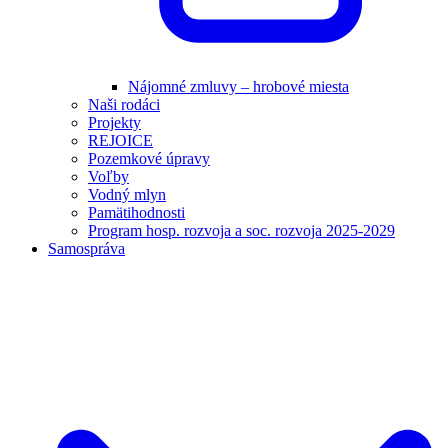
Nájomné zmluvy – hrobové miesta
Naši rodáci
Projekty
REJOICE
Pozemkové úpravy
Voľby
Vodný mlyn
Pamätihodnosti
Program hosp. rozvoja a soc. rozvoja 2025-2029
Samospráva