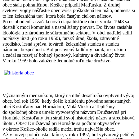
obec stala pohraničnou, Košice pripadli Maďarsku. Z druhej
svetovej vojny našťastie obec vyšla poškodená len málo, odniesla si
to len železničná trať, ktorá bola častým cieľom náletov.
Po oslobodení sa začala nová etapa histórie obce, v roku 1948 sa
dostali k moci komunisti a nastal štátny prevrat. Do života zasiahla
ideológia a znárodnenie súkromného sektora. V obci naďalej sídlil
notársky úrad (do roku 1950), farský úrad, škola, zdravotné
stredisko, lesná správa, továreň, železničná stanica a stanica
národnej bezpečnosti. Bol postavený kultúrny barak, resp. kino
a začal sa rozvíjať bohatý športový, kultúrny a divadelný život.
V roku 1959 bolo založené Jednotné roľnícke družstvo.
Významným medzníkom, ktorý na dlhé desaťročia ovplyvnil vývoj
obce, bol rok 1960, kedy došlo k zlúčeniu pôvodne samostatných
obcí Kostoľany nad Hornádom, Malá Vieska a Tepličany
do spoločnej obce s umelo vytvoreným názvom Družstevná pri
Hornáde. Kostoľany tým stratili svoj historický názov a strediskovú
úlohu. Obec Družstevná pri Hornáde sa počtom obyvateľov
v okrese Košice-okolie radila medzi tretiu najväčšiu obec.
Až v novej spoločenskej klíme, v roku 1997, bol vytvorený petičný