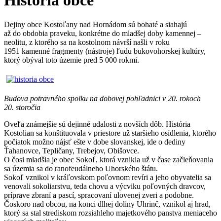
História obce
Dejiny obce Kostoľany nad Hornádom sú bohaté a siahajú
až do obdobia praveku, konkrétne do mladšej doby kamennej –
neolitu, z ktorého sa na kostolnom návrší našli v roku
1951 kamenné fragmenty (nástroje) ľudu bukovohorskej kultúry,
ktorý obýval toto územie pred 5 000 rokmi.
Budova potravného spolku na dobovej pohľadnici v 20. rokoch
20. storočia
Oveľa známejšie sú dejinné udalosti z novších dôb. História
Kostolian sa konštituovala v priestore už staršieho osídlenia, ktorého
počiatok možno nájsť ešte v dobe slovanskej, ide o dediny
Ťahanovce, Tepličany, Trebejov, Obišovce.
O čosi mladšia je obec Sokoľ, ktorá vznikla už v čase začleňovania
sa územia sa do ranofeudálneho Uhorského štátu.
Sokoľ vznikol v kráľovskom poľovnom revíri a jeho obyvatelia sa
venovali sokoliarstvu, teda chovu a výcviku poľovných dravcov,
príprave zbraní a pascí, spracovaní ulovenej zveri a podobne.
Čoskoro nad obcou, na konci dlhej doliny Uhrinč, vznikol aj hrad,
ktorý sa stal strediskom rozsiahleho majetkového panstva meniaceho