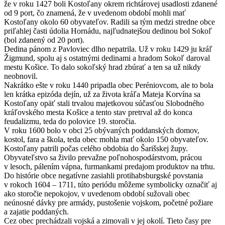
že v roku 1427 boli Kostoľany okrem richtárovej usadlosti zdanené
od 9 port, čo znamená, že v uvedenom období mohli mať
Kostoľany okolo 60 obyvateľov. Radili sa tým medzi stredne obce
priľahlej časti údolia Hornádu, najľudnatejšou dedinou bol Sokoľ
(bol zdanený od 20 port).
Dedina pánom z Pavloviec dlho nepatrila. Už v roku 1429 ju kráľ
Žigmund, spolu aj s ostatnými dedinami a hradom Sokoľ daroval
mestu Košice. To dalo sokoľský hrad zbúrať a ten sa už nikdy
neobnovil.
Nakrátko ešte v roku 1440 pripadla obec Peréniovcom, ale to bola
len krátka epizóda dejín, už za života kráľa Mateja Korvína sa
Kostoľany opäť stali trvalou majetkovou súčasťou Slobodného
kráľovského mesta Košice a tento stav pretrval až do konca
feudalizmu, teda do polovice 19. storočia.
V roku 1600 bolo v obci 25 obývaných poddanských domov,
kostol, fara a škola, teda obec mohla mať okolo 150 obyvateľov.
Kostoľany patrili počas celého obdobia do Šarišskej župy.
Obyvateľstvo sa živilo prevažne poľnohospodárstvom, prácou
v lesoch, pálením vápna, furmankami predajom produktov na trhu.
Do histórie obce negatívne zasiahli protihabsburgské povstania
v rokoch 1604 – 1711, túto periódu môžeme symbolicky označiť aj
ako storočie nepokojov, v uvedenom období sužovali obec
neúnosné dávky pre armády, pustošenie vojskom, početné požiare
a zajatie poddaných.
Cez obec prechádzali vojská a zimovali v jej okolí. Tieto časy pre