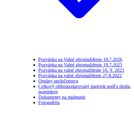
Pozvánka na Valné zhromaždenie 18.7.2026
Pozvánka na Valné zhromaždenie 19.7.2025
Pozvánka na valné zhromaždenie 16. 9. 2023
Pozvánka na valné zhromaždenie 27.8.2022
Orgány spoločenstva
Celkový obhospodarovaný majetok podľa druhu
pozemkov
Dokumenty na stiahnutie
Fotogaléria