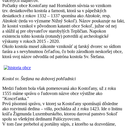
viacerých majiteľov.
Počiatky obce Kostoľany nad Hornádom súvisia so vznikom
tzv. desiatkového kostola a farnosti, ktorá sa v pápežských
desiatkoch z rokov 1332 – 1337 spomína ako
Alzokole
, resp.
Alzokolc
(teda vo význame Nižný Sokoľ). Názov poukazuje na fakt,
že kostol vznikol v pôvodnom katastri obce Sokoľ, južne od nej
a slúžil aj pre obyvateľov starobylých Tepličian. Napokon
existenciu tohto kostola (rotundy) potvrdili aj archeologické
výskumy v rokoch 2015 - 2020.
Okolo kostola musel zákonite vzniknúť aj farský dvorec so sídlom
farára a s nevyhnutnou čeľaďou, čo bolo zárodkom neskoršej obce,
ktorá svoj názov odvodila od patróna kostola Sv. Štefana.
Kostol sv. Štefana na dobovej pohľadnici
Medzi ľudom bola však pomenovaná ako Kostoľany, už z roku
1555 máme správu o ľudovom názve obce výstižne ako
"Kosceľanka."
Prvú písomnú správu, v ktorej sa Kostoľany spomínajú dôsledne
ako rozvinutá dedina –
villa
, pochádza až z roku 1423. Ide o listinu
kráľa Žigmunda Luxemburského, ktorou daroval panstvo Sokoľ
spolu so všetkými dedinami Palóczyovcom.
V tom čase prebehol aj portálny súpis, z ktorého sa dozvedáme,