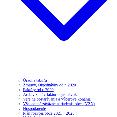
Úradná tabuľa
Zmluvy, Objednávky od r. 2020
Faktúry od r. 2020
Archív zmlúv faktúr objednávok
Verejné obstarávania a výberové konania
Všeobecné záväzné nariadenia obce (VZN)
Hospodárenie
Plán rozvoja obce 2021 – 2025