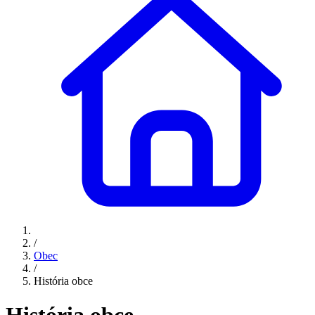
/
Obec
/
História obce