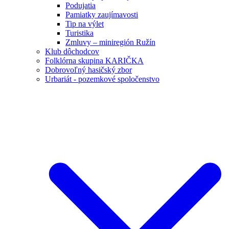
Podujatia
Pamiatky zaujímavosti
Tip na výlet
Turistika
Zmluvy – miniregión Ružín
Klub dôchodcov
Folklórna skupina KARIČKA
Dobrovoľný hasičský zbor
Urbariát - pozemkové spoločenstvo