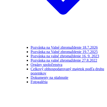
Pozvánka na Valné zhromaždenie 18.7.2026
Pozvánka na Valné zhromaždenie 19.7.2025
Pozvánka na valné zhromaždenie 16. 9. 2023
Pozvánka na valné zhromaždenie 27.8.2022
Orgány spoločenstva
Celkový obhospodarovaný majetok podľa druhu
pozemkov
Dokumenty na stiahnutie
Fotogaléria