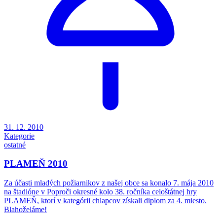
31. 12. 2010
Kategorie
ostatné
PLAMEŇ 2010
Za účasti mladých požiarnikov z našej obce sa konalo 7. mája 2010
na štadióne v Poproči okresné kolo 38. ročníka celoštátnej hry
PLAMEŇ, ktorí v kategórii chlapcov získali diplom za 4. miesto.
Blahoželáme!