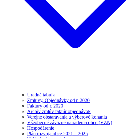
Úradná tabuľa
Zmluvy, Objednávky od r. 2020
Faktúry od r. 2020
Archív zmlúv faktúr objednávok
Verejné obstarávania a výberové konania
Všeobecné záväzné nariadenia obce (VZN)
Hospodárenie
Plán rozvoja obce 2021 – 2025