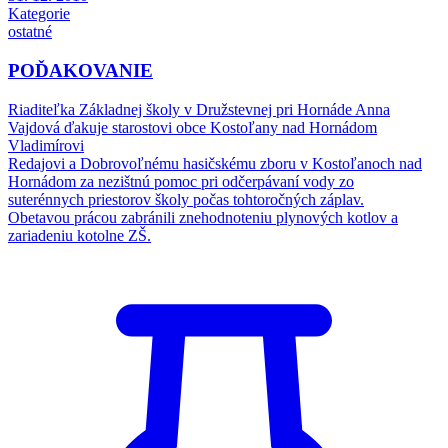
Kategorie
ostatné
POĎAKOVANIE
Riaditeľka Základnej školy v Družstevnej pri Hornáde Anna
Vajdová ďakuje starostovi obce Kostoľany nad Hornádom
Vladimírovi
Redajovi a Dobrovoľnému hasičskému zboru v Kostoľanoch nad
Hornádom za nezištnú pomoc pri odčerpávaní vody zo
suterénnych priestorov školy počas tohtoročných záplav.
Obetavou prácou zabránili znehodnoteniu plynových kotlov a
zariadeniu kotolne ZŠ.