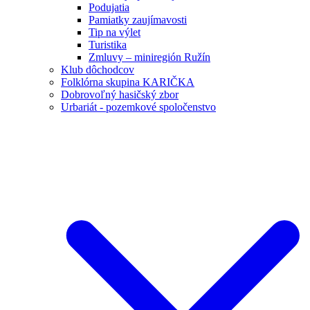
Podujatia
Pamiatky zaujímavosti
Tip na výlet
Turistika
Zmluvy – miniregión Ružín
Klub dôchodcov
Folklórna skupina KARIČKA
Dobrovoľný hasičský zbor
Urbariát - pozemkové spoločenstvo