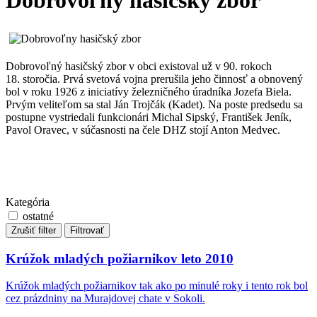
Dobrovoľný hasičský zbor
Dobrovoľný hasičský zbor v obci existoval už v 90. rokoch
18. storočia. Prvá svetová vojna prerušila jeho činnosť a obnovený
bol v roku 1926 z iniciatívy železničného úradníka Jozefa Biela.
Prvým veliteľom sa stal Ján Trojčák (Kadet). Na poste predsedu sa
postupne vystriedali funkcionári Michal Sipský, František Jeník,
Pavol Oravec, v súčasnosti na čele DHZ stojí Anton Medvec.
Kategória
ostatné
Zrušiť filter
Filtrovať
Krúžok mladých požiarnikov leto 2010
Krúžok mladých požiarnikov tak ako po minulé roky i tento rok bol
cez prázdniny na Murajdovej chate v Sokoli.