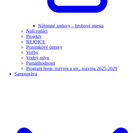
Nájomné zmluvy – hrobové miesta
Naši rodáci
Projekty
REJOICE
Pozemkové úpravy
Voľby
Vodný mlyn
Pamätihodnosti
Program hosp. rozvoja a soc. rozvoja 2025-2029
Samospráva