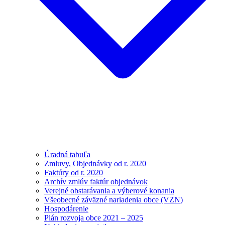
Úradná tabuľa
Zmluvy, Objednávky od r. 2020
Faktúry od r. 2020
Archív zmlúv faktúr objednávok
Verejné obstarávania a výberové konania
Všeobecné záväzné nariadenia obce (VZN)
Hospodárenie
Plán rozvoja obce 2021 – 2025