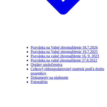
Pozvánka na Valné zhromaždenie 18.7.2026
Pozvánka na Valné zhromaždenie 19.7.2025
Pozvánka na valné zhromaždenie 16. 9. 2023
Pozvánka na valné zhromaždenie 27.8.2022
Orgány spoločenstva
Celkový obhospodarovaný majetok podľa druhu
pozemkov
Dokumenty na stiahnutie
Fotogaléria