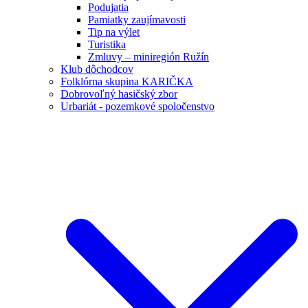
Podujatia
Pamiatky zaujímavosti
Tip na výlet
Turistika
Zmluvy – miniregión Ružín
Klub dôchodcov
Folklórna skupina KARIČKA
Dobrovoľný hasičský zbor
Urbariát - pozemkové spoločenstvo