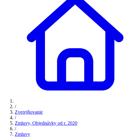
/
Zverejňovanie
/
Zmluvy, Objednávky od r. 2020
/
Zmluvy