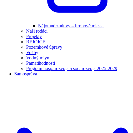
Nájomné zmluvy – hrobové miesta
Naši rodáci
Projekty
REJOICE
Pozemkové úpravy
Voľby
Vodný mlyn
Pamätihodnosti
Program hosp. rozvoja a soc. rozvoja 2025-2029
Samospráva