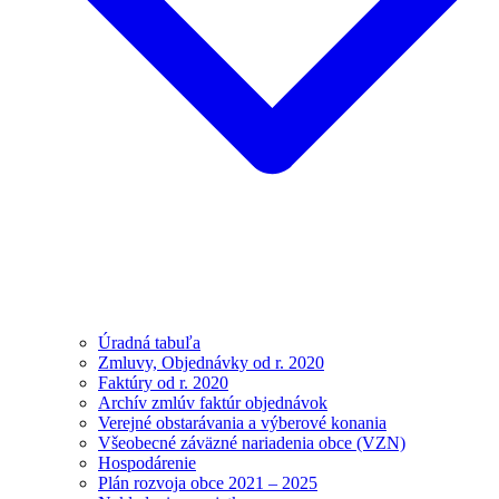
Úradná tabuľa
Zmluvy, Objednávky od r. 2020
Faktúry od r. 2020
Archív zmlúv faktúr objednávok
Verejné obstarávania a výberové konania
Všeobecné záväzné nariadenia obce (VZN)
Hospodárenie
Plán rozvoja obce 2021 – 2025