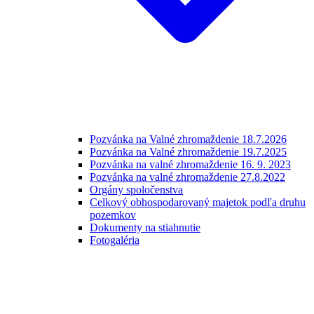
Pozvánka na Valné zhromaždenie 18.7.2026
Pozvánka na Valné zhromaždenie 19.7.2025
Pozvánka na valné zhromaždenie 16. 9. 2023
Pozvánka na valné zhromaždenie 27.8.2022
Orgány spoločenstva
Celkový obhospodarovaný majetok podľa druhu
pozemkov
Dokumenty na stiahnutie
Fotogaléria