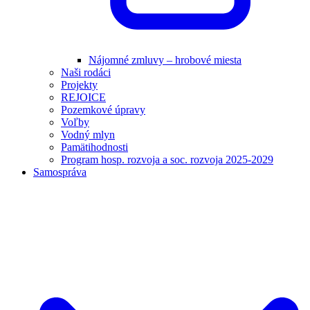
Nájomné zmluvy – hrobové miesta
Naši rodáci
Projekty
REJOICE
Pozemkové úpravy
Voľby
Vodný mlyn
Pamätihodnosti
Program hosp. rozvoja a soc. rozvoja 2025-2029
Samospráva