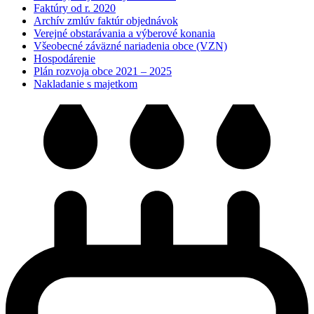
Faktúry od r. 2020
Archív zmlúv faktúr objednávok
Verejné obstarávania a výberové konania
Všeobecné záväzné nariadenia obce (VZN)
Hospodárenie
Plán rozvoja obce 2021 – 2025
Nakladanie s majetkom