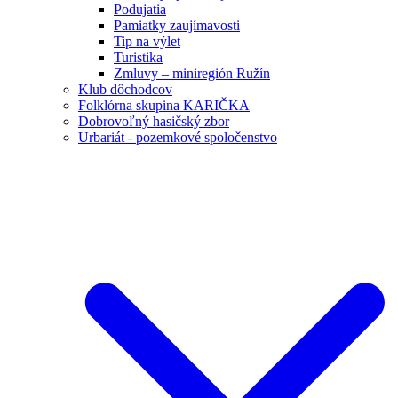
Podujatia
Pamiatky zaujímavosti
Tip na výlet
Turistika
Zmluvy – miniregión Ružín
Klub dôchodcov
Folklórna skupina KARIČKA
Dobrovoľný hasičský zbor
Urbariát - pozemkové spoločenstvo