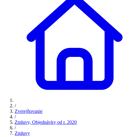
/
Zverejňovanie
/
Zmluvy, Objednávky od r. 2020
/
Zmluvy