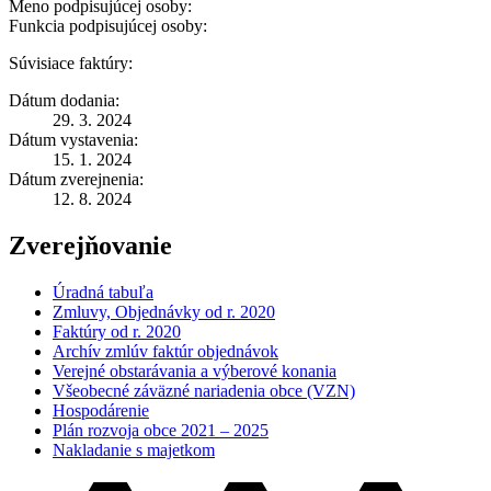
Meno podpisujúcej osoby:
Funkcia podpisujúcej osoby:
Súvisiace faktúry:
Dátum dodania:
29. 3. 2024
Dátum vystavenia:
15. 1. 2024
Dátum zverejnenia:
12. 8. 2024
Zverejňovanie
Úradná tabuľa
Zmluvy, Objednávky od r. 2020
Faktúry od r. 2020
Archív zmlúv faktúr objednávok
Verejné obstarávania a výberové konania
Všeobecné záväzné nariadenia obce (VZN)
Hospodárenie
Plán rozvoja obce 2021 – 2025
Nakladanie s majetkom