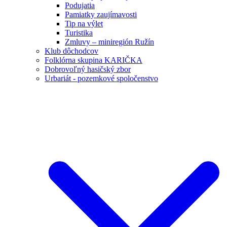
Podujatia
Pamiatky zaujímavosti
Tip na výlet
Turistika
Zmluvy – miniregión Ružín
Klub dôchodcov
Folklórna skupina KARIČKA
Dobrovoľný hasičský zbor
Urbariát - pozemkové spoločenstvo