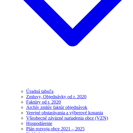
Úradná tabuľa
Zmluvy, Objednávky od r. 2020
Faktúry od r. 2020
Archív zmlúv faktúr objednávok
Verejné obstarávania a výberové konania
Všeobecné záväzné nariadenia obce (VZN)
Hospodárenie
Plán rozvoja obce 2021 – 2025