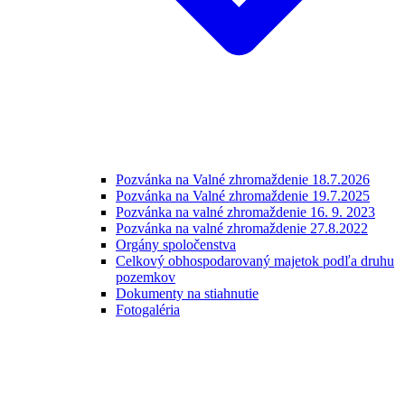
Pozvánka na Valné zhromaždenie 18.7.2026
Pozvánka na Valné zhromaždenie 19.7.2025
Pozvánka na valné zhromaždenie 16. 9. 2023
Pozvánka na valné zhromaždenie 27.8.2022
Orgány spoločenstva
Celkový obhospodarovaný majetok podľa druhu
pozemkov
Dokumenty na stiahnutie
Fotogaléria