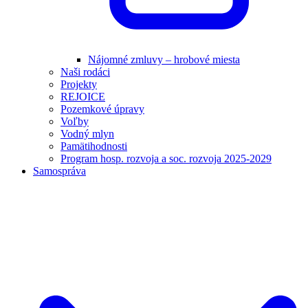
Nájomné zmluvy – hrobové miesta
Naši rodáci
Projekty
REJOICE
Pozemkové úpravy
Voľby
Vodný mlyn
Pamätihodnosti
Program hosp. rozvoja a soc. rozvoja 2025-2029
Samospráva