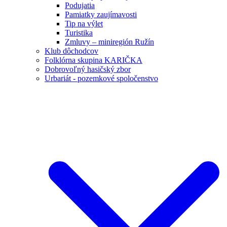
Podujatia
Pamiatky zaujímavosti
Tip na výlet
Turistika
Zmluvy – miniregión Ružín
Klub dôchodcov
Folklórna skupina KARIČKA
Dobrovoľný hasičský zbor
Urbariát - pozemkové spoločenstvo