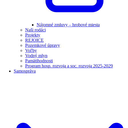
Nájomné zmluvy – hrobové miesta
Naši rodáci
Projekty
REJOICE
Pozemkové úpravy
Voľby
Vodný mlyn
Pamätihodnosti
Program hosp. rozvoja a soc. rozvoja 2025-2029
Samospráva