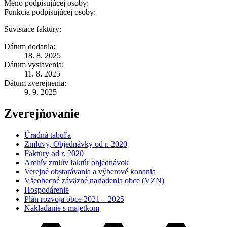
Meno podpisujúcej osoby:
Funkcia podpisujúcej osoby:
Súvisiace faktúry:
Dátum dodania:
18. 8. 2025
Dátum vystavenia:
11. 8. 2025
Dátum zverejnenia:
9. 9. 2025
Zverejňovanie
Úradná tabuľa
Zmluvy, Objednávky od r. 2020
Faktúry od r. 2020
Archív zmlúv faktúr objednávok
Verejné obstarávania a výberové konania
Všeobecné záväzné nariadenia obce (VZN)
Hospodárenie
Plán rozvoja obce 2021 – 2025
Nakladanie s majetkom