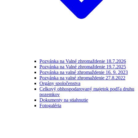
Pozvánka na Valné zhromaždenie 18.7.2026
Pozvánka na Valné zhromaždenie 19.7.2025
Pozvánka na valné zhromaždenie 16. 9. 2023
Pozvánka na valné zhromaždenie 27.8.2022
Orgány spoločenstva
Celkový obhospodarovaný majetok podľa druhu
pozemkov
Dokumenty na stiahnutie
Fotogaléria