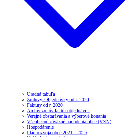
Úradná tabuľa
Zmluvy, Objednávky od r. 2020
Faktúry od r. 2020
Archív zmlúv faktúr objednávok
Verejné obstarávania a výberové konania
Všeobecné záväzné nariadenia obce (VZN)
Hospodárenie
Plán rozvoja obce 2021 – 2025