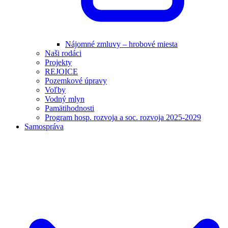
Nájomné zmluvy – hrobové miesta
Naši rodáci
Projekty
REJOICE
Pozemkové úpravy
Voľby
Vodný mlyn
Pamätihodnosti
Program hosp. rozvoja a soc. rozvoja 2025-2029
Samospráva