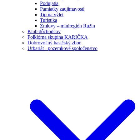
Podujatia
Pamiatky zaujímavosti
Tip na výlet
Turistika
Zmluvy – miniregión Ružín
Klub dôchodcov
Folklórna skupina KARIČKA
Dobrovoľný hasičský zbor
Urbariát - pozemkové spoločenstvo