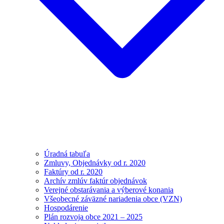
Úradná tabuľa
Zmluvy, Objednávky od r. 2020
Faktúry od r. 2020
Archív zmlúv faktúr objednávok
Verejné obstarávania a výberové konania
Všeobecné záväzné nariadenia obce (VZN)
Hospodárenie
Plán rozvoja obce 2021 – 2025