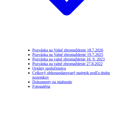
Pozvánka na Valné zhromaždenie 18.7.2026
Pozvánka na Valné zhromaždenie 19.7.2025
Pozvánka na valné zhromaždenie 16. 9. 2023
Pozvánka na valné zhromaždenie 27.8.2022
Orgány spoločenstva
Celkový obhospodarovaný majetok podľa druhu
pozemkov
Dokumenty na stiahnutie
Fotogaléria