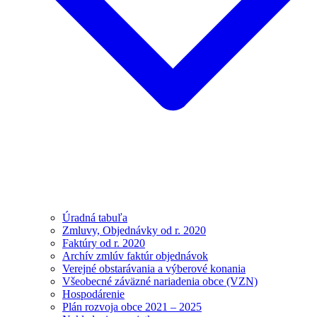
Úradná tabuľa
Zmluvy, Objednávky od r. 2020
Faktúry od r. 2020
Archív zmlúv faktúr objednávok
Verejné obstarávania a výberové konania
Všeobecné záväzné nariadenia obce (VZN)
Hospodárenie
Plán rozvoja obce 2021 – 2025