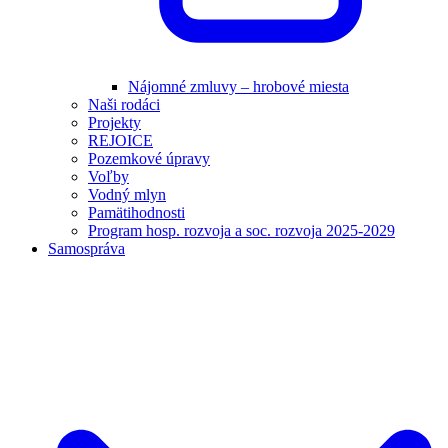
Nájomné zmluvy – hrobové miesta
Naši rodáci
Projekty
REJOICE
Pozemkové úpravy
Voľby
Vodný mlyn
Pamätihodnosti
Program hosp. rozvoja a soc. rozvoja 2025-2029
Samospráva