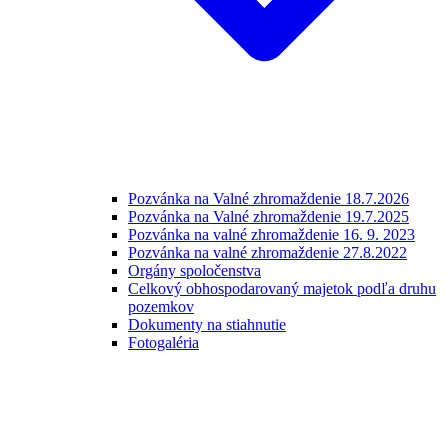
Pozvánka na Valné zhromaždenie 18.7.2026
Pozvánka na Valné zhromaždenie 19.7.2025
Pozvánka na valné zhromaždenie 16. 9. 2023
Pozvánka na valné zhromaždenie 27.8.2022
Orgány spoločenstva
Celkový obhospodarovaný majetok podľa druhu
pozemkov
Dokumenty na stiahnutie
Fotogaléria