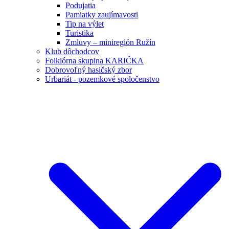
Podujatia
Pamiatky zaujímavosti
Tip na výlet
Turistika
Zmluvy – miniregión Ružín
Klub dôchodcov
Folklórna skupina KARIČKA
Dobrovoľný hasičský zbor
Urbariát - pozemkové spoločenstvo