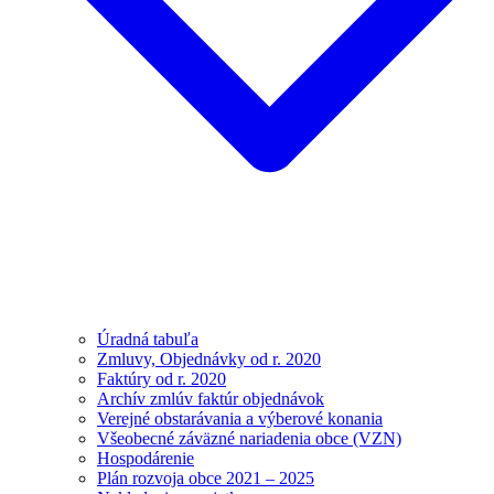
Úradná tabuľa
Zmluvy, Objednávky od r. 2020
Faktúry od r. 2020
Archív zmlúv faktúr objednávok
Verejné obstarávania a výberové konania
Všeobecné záväzné nariadenia obce (VZN)
Hospodárenie
Plán rozvoja obce 2021 – 2025