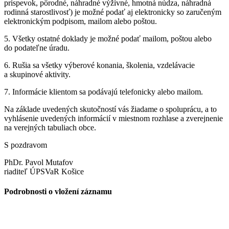
príspevok, pôrodné, náhradné výživné, hmotná núdza, náhradná
rodinná starostlivosť) je možné podať aj elektronicky so zaručeným
elektronickým podpisom, mailom alebo poštou.
5. Všetky ostatné doklady je možné podať mailom, poštou alebo
do podateľne úradu.
6. Rušia sa všetky výberové konania, školenia, vzdelávacie
a skupinové aktivity.
7. Informácie klientom sa podávajú telefonicky alebo mailom.
Na základe uvedených skutočností vás žiadame o spoluprácu, a to
vyhlásenie uvedených informácií v miestnom rozhlase a zverejnenie
na verejných tabuliach obce.
S pozdravom
PhDr. Pavol Mutafov
riaditeľ ÚPSVaR Košice
Podrobnosti o vložení záznamu