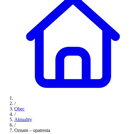
/
Obec
/
Aktuality
/
Oznam – opatrenia