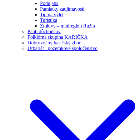
Podujatia
Pamiatky zaujímavosti
Tip na výlet
Turistika
Zmluvy – miniregión Ružín
Klub dôchodcov
Folklórna skupina KARIČKA
Dobrovoľný hasičský zbor
Urbariát - pozemkové spoločenstvo