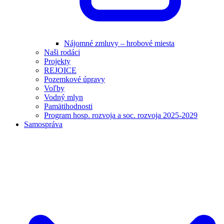
Nájomné zmluvy – hrobové miesta
Naši rodáci
Projekty
REJOICE
Pozemkové úpravy
Voľby
Vodný mlyn
Pamätihodnosti
Program hosp. rozvoja a soc. rozvoja 2025-2029
Samospráva