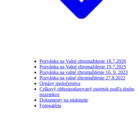
Pozvánka na Valné zhromaždenie 18.7.2026
Pozvánka na Valné zhromaždenie 19.7.2025
Pozvánka na valné zhromaždenie 16. 9. 2023
Pozvánka na valné zhromaždenie 27.8.2022
Orgány spoločenstva
Celkový obhospodarovaný majetok podľa druhu
pozemkov
Dokumenty na stiahnutie
Fotogaléria