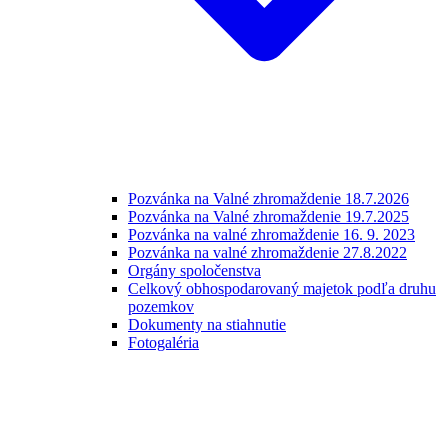
Pozvánka na Valné zhromaždenie 18.7.2026
Pozvánka na Valné zhromaždenie 19.7.2025
Pozvánka na valné zhromaždenie 16. 9. 2023
Pozvánka na valné zhromaždenie 27.8.2022
Orgány spoločenstva
Celkový obhospodarovaný majetok podľa druhu
pozemkov
Dokumenty na stiahnutie
Fotogaléria