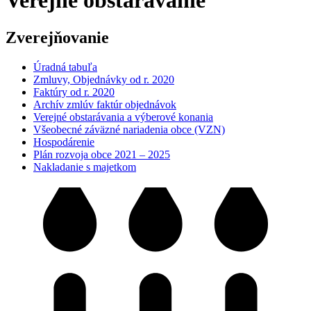
Verejné obstarávanie
Zverejňovanie
Úradná tabuľa
Zmluvy, Objednávky od r. 2020
Faktúry od r. 2020
Archív zmlúv faktúr objednávok
Verejné obstarávania a výberové konania
Všeobecné záväzné nariadenia obce (VZN)
Hospodárenie
Plán rozvoja obce 2021 – 2025
Nakladanie s majetkom