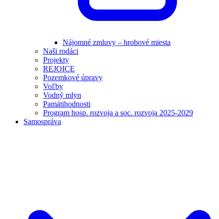
Nájomné zmluvy – hrobové miesta
Naši rodáci
Projekty
REJOICE
Pozemkové úpravy
Voľby
Vodný mlyn
Pamätihodnosti
Program hosp. rozvoja a soc. rozvoja 2025-2029
Samospráva