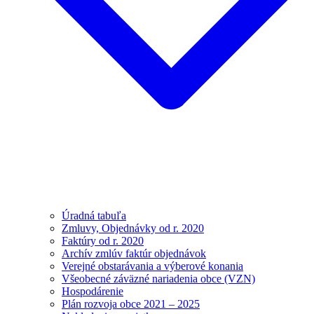
Úradná tabuľa
Zmluvy, Objednávky od r. 2020
Faktúry od r. 2020
Archív zmlúv faktúr objednávok
Verejné obstarávania a výberové konania
Všeobecné záväzné nariadenia obce (VZN)
Hospodárenie
Plán rozvoja obce 2021 – 2025