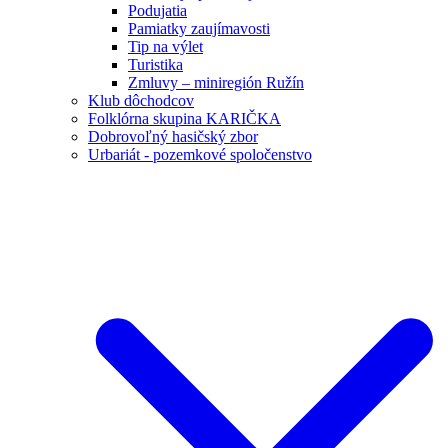
Podujatia
Pamiatky zaujímavosti
Tip na výlet
Turistika
Zmluvy – miniregión Ružín
Klub dôchodcov
Folklórna skupina KARIČKA
Dobrovoľný hasičský zbor
Urbariát - pozemkové spoločenstvo