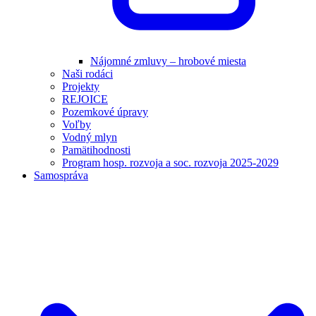
Nájomné zmluvy – hrobové miesta
Naši rodáci
Projekty
REJOICE
Pozemkové úpravy
Voľby
Vodný mlyn
Pamätihodnosti
Program hosp. rozvoja a soc. rozvoja 2025-2029
Samospráva