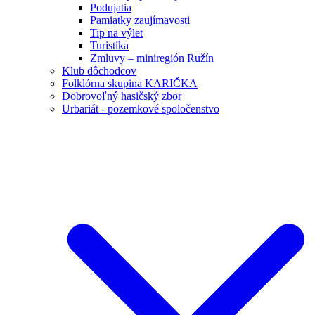
Podujatia
Pamiatky zaujímavosti
Tip na výlet
Turistika
Zmluvy – miniregión Ružín
Klub dôchodcov
Folklórna skupina KARIČKA
Dobrovoľný hasičský zbor
Urbariát - pozemkové spoločenstvo