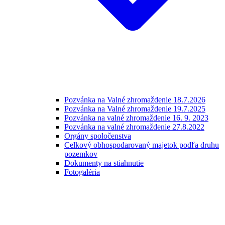
Pozvánka na Valné zhromaždenie 18.7.2026
Pozvánka na Valné zhromaždenie 19.7.2025
Pozvánka na valné zhromaždenie 16. 9. 2023
Pozvánka na valné zhromaždenie 27.8.2022
Orgány spoločenstva
Celkový obhospodarovaný majetok podľa druhu
pozemkov
Dokumenty na stiahnutie
Fotogaléria