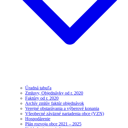
Úradná tabuľa
Zmluvy, Objednávky od r. 2020
Faktúry od r. 2020
Archív zmlúv faktúr objednávok
Verejné obstarávania a výberové konania
Všeobecné záväzné nariadenia obce (VZN)
Hospodárenie
Plán rozvoja obce 2021 – 2025