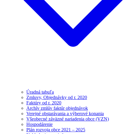
Úradná tabuľa
Zmluvy, Objednávky od r. 2020
Faktúry od r. 2020
Archív zmlúv faktúr objednávok
Verejné obstarávania a výberové konania
Všeobecné záväzné nariadenia obce (VZN)
Hospodárenie
Plán rozvoja obce 2021 – 2025