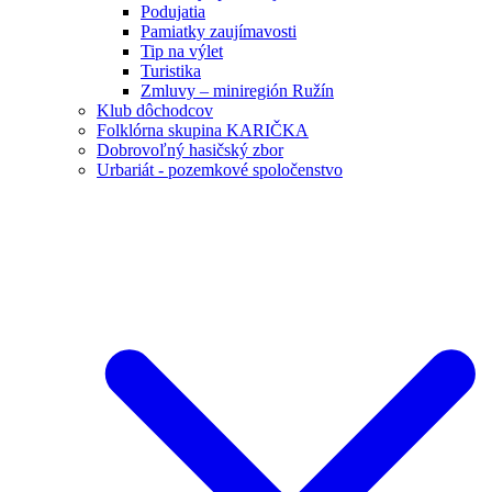
Podujatia
Pamiatky zaujímavosti
Tip na výlet
Turistika
Zmluvy – miniregión Ružín
Klub dôchodcov
Folklórna skupina KARIČKA
Dobrovoľný hasičský zbor
Urbariát - pozemkové spoločenstvo