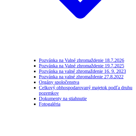
Pozvánka na Valné zhromaždenie 18.7.2026
Pozvánka na Valné zhromaždenie 19.7.2025
Pozvánka na valné zhromaždenie 16. 9. 2023
Pozvánka na valné zhromaždenie 27.8.2022
Orgány spoločenstva
Celkový obhospodarovaný majetok podľa druhu
pozemkov
Dokumenty na stiahnutie
Fotogaléria