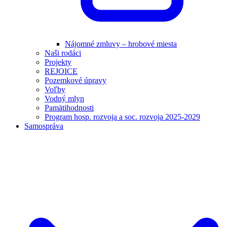
Nájomné zmluvy – hrobové miesta
Naši rodáci
Projekty
REJOICE
Pozemkové úpravy
Voľby
Vodný mlyn
Pamätihodnosti
Program hosp. rozvoja a soc. rozvoja 2025-2029
Samospráva